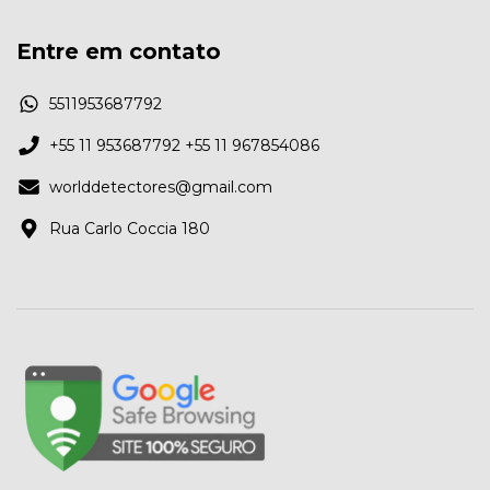
Entre em contato
5511953687792
+55 11 953687792 +55 11 967854086
worlddetectores@gmail.com
Rua Carlo Coccia 180