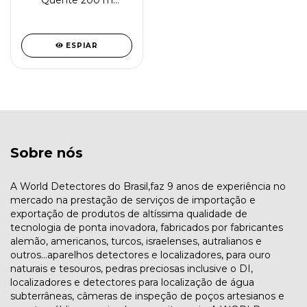
Quente 200 m
Eficiente e
Multifuncional
Rastreador
Pneumático
ESPIAR
Equipamento de
Perfuração de Poços
de Água
Sobre nós
A World Detectores do Brasil,faz 9 anos de experiência no
mercado na prestação de serviços de importação e
exportação de produtos de altíssima qualidade de
tecnologia de ponta inovadora, fabricados por fabricantes
alemão, americanos, turcos, israelenses, autralianos e
outros...aparelhos detectores e localizadores, para ouro
naturais e tesouros, pedras preciosas inclusive o DI,
localizadores e detectores para localização de água
subterrâneas, câmeras de inspeção de poços artesianos e