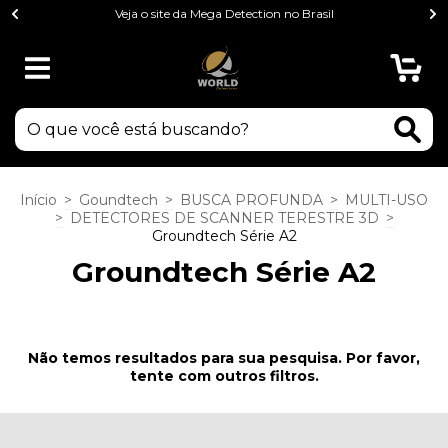
Veja o site da Mega Detection no Brasil
0
Início
>
Goundtech
>
BUSCA PROFUNDA
>
MULTI-USO
>
DETECTORES DE SCANNER TERESTRE 3D
>
Groundtech Série A2
Groundtech Série A2
Não temos resultados para sua pesquisa. Por favor,
tente com outros filtros.