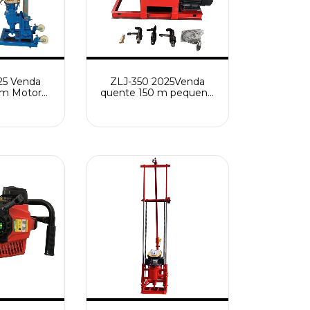
25 Venda
ZLJ-350 2025Venda
 m Motor
quente 150 m pequeno
Alimentado
rejunte reforço
nto de
equipamento de
ção de
perfuração de poço de
Geológica
água máquina de
Perfuração
perfuração
de Água