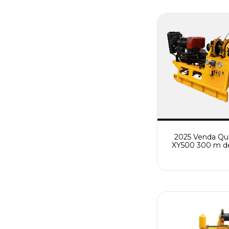
Água de Explo
Geológica
2025 Venda Qu
XY500 300 m de
Qualidade Explo
Geológica Equip
de Perfuração d
de Água Máqui
Perfuraçã