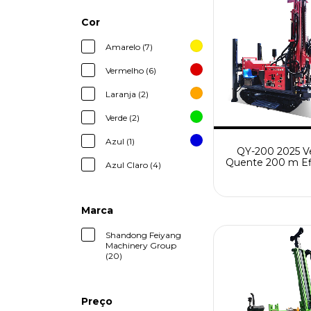
Cor
Amarelo (7)
Vermelho (6)
Laranja (2)
Verde (2)
Azul (1)
QY-200 2025 V
Quente 200 m Ef
Azul Claro (4)
e Multifuncio
Rastreador Pneu
Equipamento
Perfuração de P
Marca
Água
Shandong Feiyang
Machinery Group
(20)
Preço