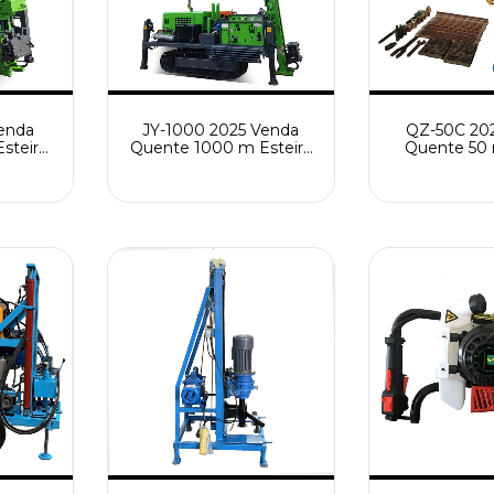
enda
JY-1000 2025 Venda
QZ-50C 20
steira
Quente 1000 m Esteira
Quente 50
leo
Rolante de Alta
Diesel Leve 
pleto
Eficiência Completa
Equipame
e Broca
Hidráulica Broca de
Perfura
gua
Poço de Água Máquina
Engenharia 
de Perfuração
Máquina de 
de Poço 