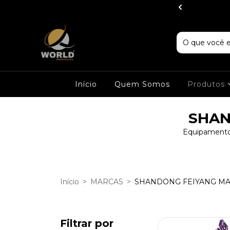
IG Detectors
Início
Quem Somos
Produtos
SHAN
Equipamentos
Início
>
MARCAS
>
SHANDONG FEIYANG M
Filtrar por