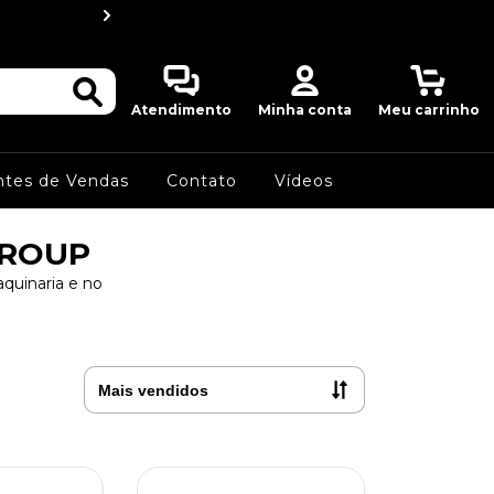
MWF Detectors do
0
Atendimento
Minha conta
Meu carrinho
ntes de Vendas
Contato
Vídeos
GROUP
quinaria e no