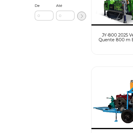
De
Até
JY-800 2025 V
Quente 800 m E
Rolante Núc
Hidráulico Com
Broca Máquina d
de Poço de Á