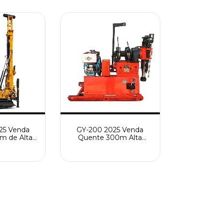
de Poço de Água
25 Venda
GY-200 2025 Venda
m de Alta
Quente 300m Alta
Top Drive
Eficiência Multiuso
s Dual-
Pesquisa de Engenharia
lling Rig
e Equipamento de
perfuração
Perfuração de
de água
Construção