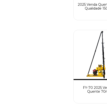
2025 Venda Quen
Qualidade 1
Máquina de perf
de poço de água 
com component
núcleo do mo
FY-70 2025 V
Quente 70
Equipamento
Perfuração de E
Portátil para Máq
Perfuração de P