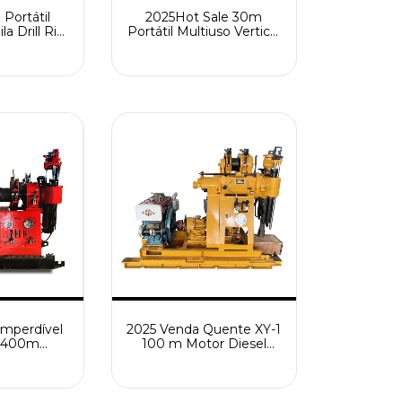
Portátil
2025Hot Sale 30m
la Drill Rig
Portátil Multiuso Vertical
Shallow
Amostragem Broca
Rig 2025
Máquina de Perfuração
e Máquina
de Poço de Água
ão de Poço
gua
Imperdível
2025 Venda Quente XY-1
 400m
100 m Motor Diesel
nto de
Portátil Powerd
Geológica
Equipamento de
tor Diesel
Exploração Geológica
iciência
Máquina de Perfuração