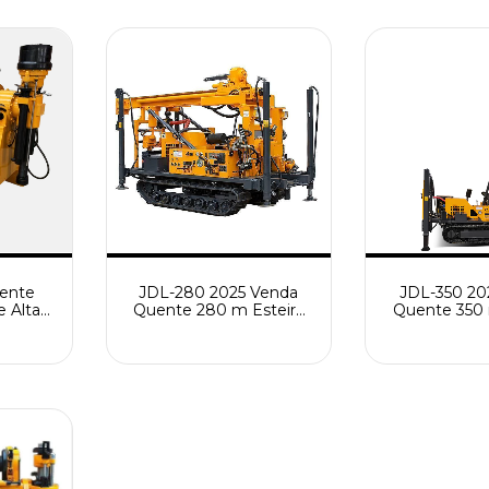
ração
Água Máquinas de
Construção
ente
JDL-280 2025 Venda
JDL-350 20
 Alta
Quente 280 m Esteira
Quente 350 
ração
De Alta Eficiência Top
Qualidade 
amento
Drive Exploração
Água e Gá
e Poço
Equipamento De
Purpose Dri
na de
Perfuração De Poço De
Máquina de 
o
Água Máquina De
de poço 
Perfuração