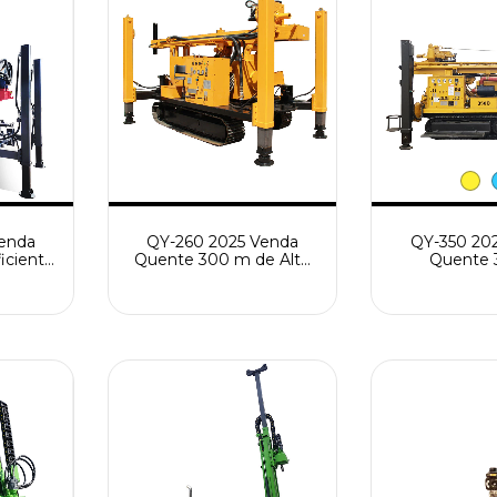
enda
QY-260 2025 Venda
QY-350 20
iciente
Quente 300 m de Alta
Quente 
nal
Qualidade Multi-
Altamente 
mático
funcional Submersível
Ampla Aplic
 de
Furo Equipamento de
Esteira Pn
oços de
Perfuração de Poço de
Equipame
Água Máquina de
Perfuração 
Perfuração
Águ