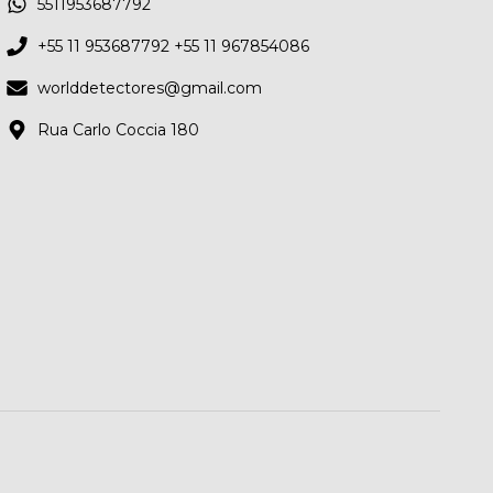
5511953687792
+55 11 953687792 +55 11 967854086
worlddetectores@gmail.com
Rua Carlo Coccia 180