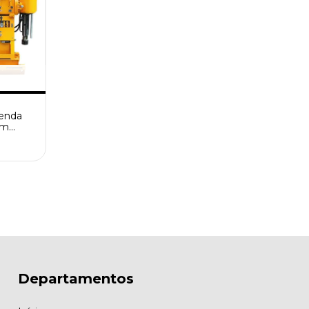
enda
0m
 de
gica de
Máquina
e Poço
Departamentos