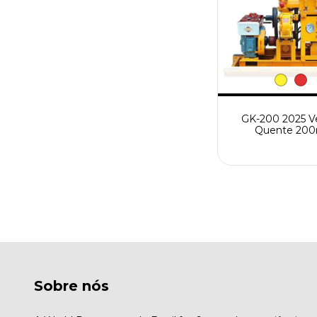
GK-200 2025 V
Quente 20
Equipamento
Exploração Geoló
Alta Eficiência 
de Perfuração d
de Água
Sobre nós