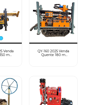
25 Venda
QY-160 2025 Venda
350 m
Quente 180 m
Eficiente
Equipamento de
abilidade
Perfuração Pneumática
eumática
de Esteiras Máquina de
nto de
Alto Desempenho
de Poço de
Máquina de Perfuração
a
de Poço de Água