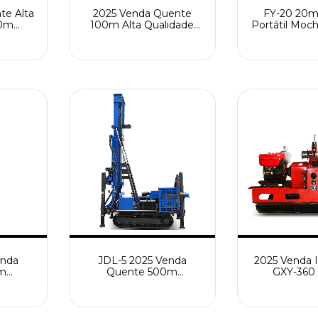
te Alta
2025 Venda Quente
FY-20 20m 
50m
100m Alta Qualidade
Portátil Mochi
uração
Leve Slide Frame Poço
One-Man 
diesel
de Água Escavação
Sampling 
es do
Equipamento de
Venda Quent
tor
Máquinas de Construção
de Perfuraç
de Á
enda
JDL-5 2025 Venda
2025 Venda 
m
Quente 500m
GXY-360
 de
Equipamento de
Equipame
steira
Perfuração de Esteira de
Exploração 
uina de
Alta Eficiência Top
Movido a Mo
oço de
Exploração de Vapor de
de Alta Ef