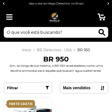
Veja o site da Mega Detection no Brasil
0
Início
>
BR Detectors - USA
>
BR 950
BR 950
Sim, ao longo de sua história, o BR 950 se estabeleceu como uma
escolha primordial para aqueles que buscam água subterrânea.
Filtrar
FRETE GRÁTIS