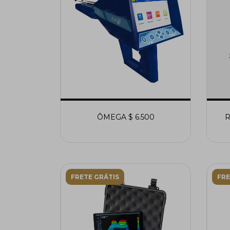
ÔMEGA $ 6.500
R
FRETE GRÁTIS
FRE